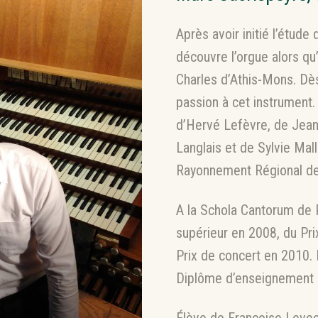
Après avoir initié l’étude
découvre l’orgue alors qu’
Charles d’Athis-Mons. Dès
passion à cet instrument.
d’Hervé Lefèvre, de Jean
Langlais et de Sylvie Mal
Rayonnement Régional de 
A la Schola Cantorum de Pa
supérieur en 2008, du Pri
Prix de concert en 2010. 
Diplôme d’enseignement 