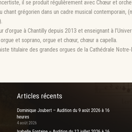
ncertiste, il se produit régulièrement avec Chœur et orche
t du chant grégorien dans un cadre musical contemporain,
.
’orgue à Chantilly depuis 2013 et enseignant à l’Universi
 orgue et soprano, orgue et chœur, chœur a capella.
niste titulaire des grandes orgues de la Cathédrale Notre
Articles récents
Dominique Joubert – Audition du 9 août 2026 à 16
heures
4 août 2026
Isabelle Fontaine – Audition du 12 juillet 2026 à 16