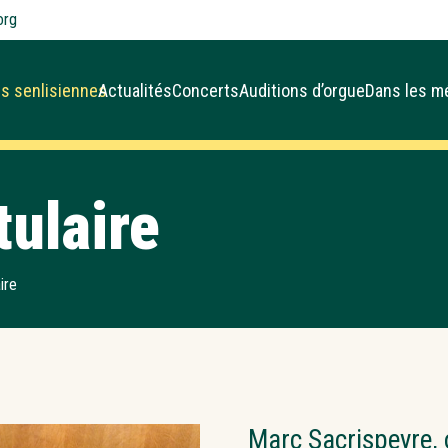
org
s senlisiennes
Actualités
Concerts
Auditions d’orgue
Dans les m
tulaire
aire
Marc Sacrispeyre, o