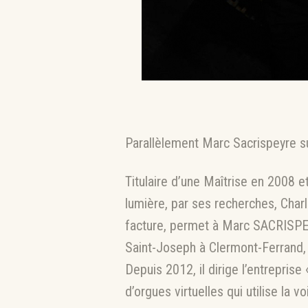
Parallèlement Marc Sacrispeyre su
Titulaire d’une Maîtrise en 2008 e
lumière, par ses recherches, Cha
facture, permet à Marc SACRISPEYR
Saint-Joseph à Clermont-Ferrand, 
Depuis 2012, il dirige l’entrepris
d’orgues virtuelles qui utilise la 