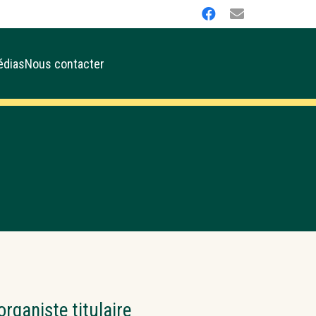
édias
Nous contacter
rganiste titulaire