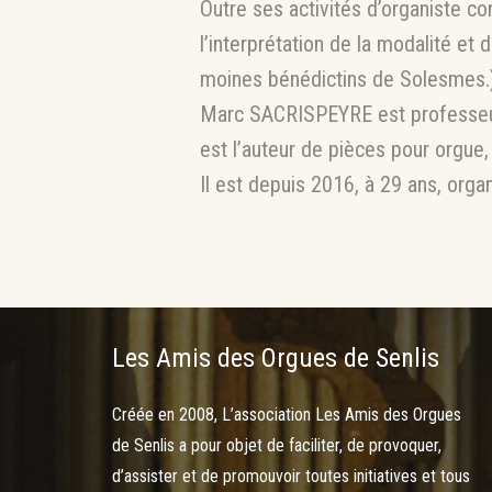
Outre ses activités d’organiste co
l’interprétation de la modalité e
moines bénédictins de Solesmes.)
Marc SACRISPEYRE est professeur d
est l’auteur de pièces pour orgue,
Il est depuis 2016, à 29 ans, orga
Les Amis des Orgues de Senlis
Créée en 2008, L’association Les Amis des Orgues
de Senlis a pour objet de faciliter, de provoquer,
d’assister et de promouvoir toutes initiatives et tous