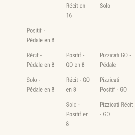
Récit en
Solo
cathédrale Notre-Dame de Senlis.
16
2019 – 2022
Le facteur Jacques
Positif -
Nonnet, associé à Pierre-Adrien Plet,
Pédale en 8
procède au relevage intégral de
l’instrument. L’ensemble est nettoyé,
Récit -
Positif -
Pizzicati GO -
restructuré, complété et agrandi,
Pédale en 8
GO en 8
Pédale
donnant à cet orgue remarquable un
Solo -
Récit - GO
Pizzicati
caractère d’exception.
Pédale en 8
en 8
Positif - GO
Solo -
Pizzicati Récit
Positif en
- GO
8