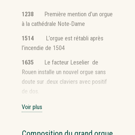
1238
Première mention d’un orgue
à la cathédrale Note-Dame
1514
L’orgue est rétabli après
l’incendie de 1504
1635
Le facteur Leselier de
Rouen installe un nouvel orgue sans
doute sur .deux claviers avec positif
de dos.
1641
Le facteur Carouge construit
Voir plus
un orgue pour l’Abbaye Saint-Vincent
dont le buffet est l’œuvre des
Composition du grand orgue
frères Brisson, menuisiers à Paris et