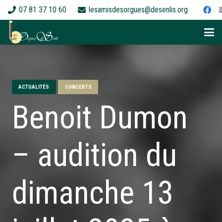
07 81 37 10 60
lesamisdesorgues@desenlis.org
ACTUALITÉS
CONCERTS
Benoit Dumon
– audition du
dimanche 13