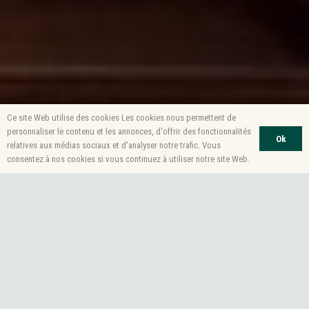
Ce site Web utilise des cookies Les cookies nous permettent de
personnaliser le contenu et les annonces, d'offrir des fonctionnalités
Ok
relatives aux médias sociaux et d'analyser notre trafic. Vous
consentez à nos cookies si vous continuez à utiliser notre site Web.
Le grand orgue de la cathédrale de
Senlis (Oise), rénové, est inauguré
samedi 10 et dimanche 11 décembre
après trois ans de travaux.
10 DÉCEMBRE 2022