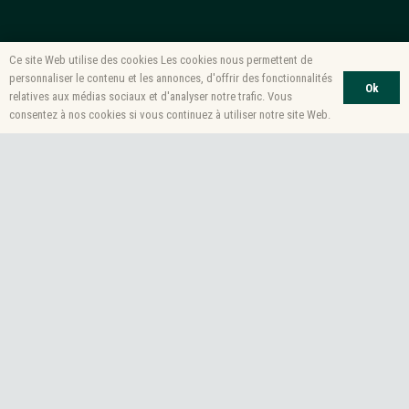
Ce site Web utilise des cookies Les cookies nous permettent de
personnaliser le contenu et les annonces, d'offrir des fonctionnalités
Ok
relatives aux médias sociaux et d'analyser notre trafic. Vous
consentez à nos cookies si vous continuez à utiliser notre site Web.
ACTUALITÉS
TRAVAUX
Ça peut aussi vous
ral – Commune de
Travaux de remontage pha
intéresser…
24 novembre 2022