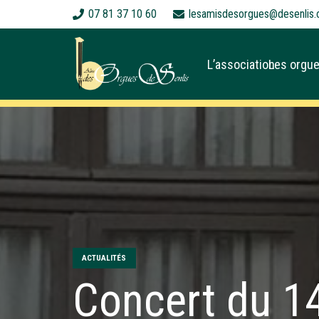
07 81 37 10 60
lesamisdesorgues@desenlis.
L’association
Les orgue
ACTUALITÉS
Concert du 1