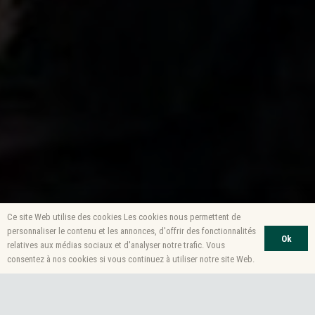
Ce site Web utilise des cookies Les cookies nous permettent de
personnaliser le contenu et les annonces, d'offrir des fonctionnalités
Ok
relatives aux médias sociaux et d'analyser notre trafic. Vous
consentez à nos cookies si vous continuez à utiliser notre site Web.
Comme cela avait été plusieurs fois évoqué,