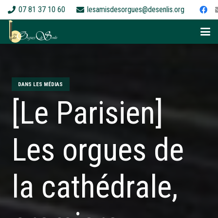
07 81 37 10 60
lesamisdesorgues@desenlis.org
DANS LES MÉDIAS
[Le Parisien]
Les orgues de
la cathédrale,