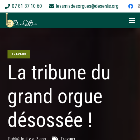
07 81 37 10 60
lesamisdesorgues@desenlis.org
TRAVAUX
La tribune du
grand orgue
désossée !
Publié le
il y a 7 ans
Travaux