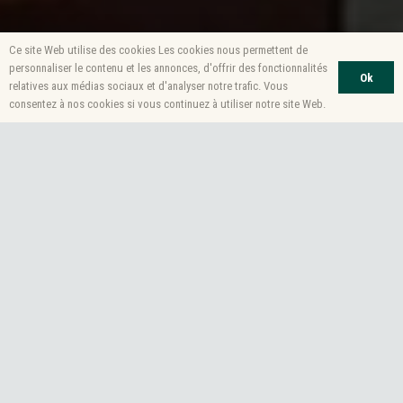
Ce site Web utilise des cookies Les cookies nous permettent de
personnaliser le contenu et les annonces, d'offrir des fonctionnalités
Ok
relatives aux médias sociaux et d'analyser notre trafic. Vous
consentez à nos cookies si vous continuez à utiliser notre site Web.
En ce 26 octobre 2019, seul subsiste à la
tribune du grand orgue, maintenant
complétement désossée, le squelette fait
de poutre de bois d’une charpente
décharnée.
Les travaux de restauration du grand orgue,
tant attendus depuis 11 ans, ont commencé
le 7 octobre 2019. L’opération, consiste à