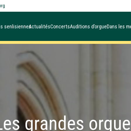
org
s senlisiennes
Actualités
Concerts
Auditions d’orgue
Dans les m
 Les grandes orgue