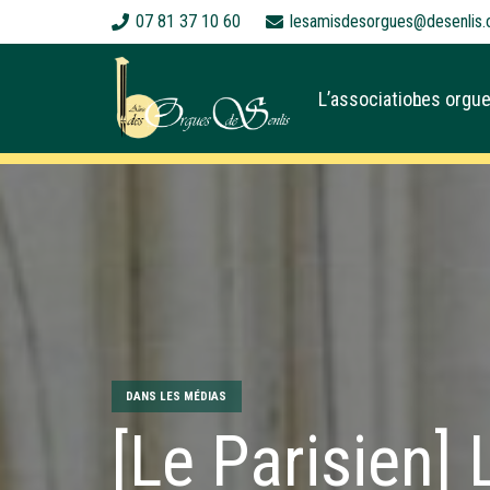
07 81 37 10 60
lesamisdesorgues@desenlis.
L’association
Les orgue
DANS LES MÉDIAS
[Le Parisien]