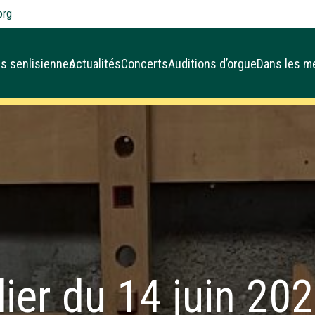
org
s senlisiennes
Actualités
Concerts
Auditions d’orgue
Dans les m
lier du 14 juin 20