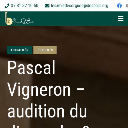
07 81 37 10 60
lesamisdesorgues@desenlis.org
ACTUALITÉS
CONCERTS
Pascal
Vigneron –
audition du