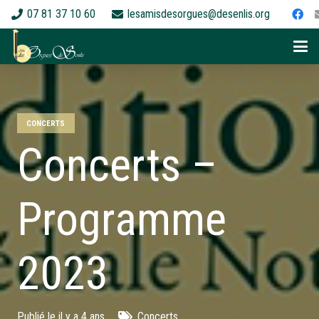
07 81 37 10 60
lesamisdesorgues@desenlis.org
CONCERTS
Concerts –
Programme
2023
Publié le
il y a 4 ans
Concerts