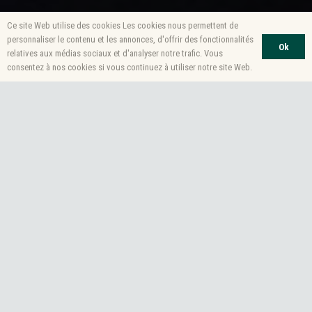
Ce site Web utilise des cookies Les cookies nous permettent de
personnaliser le contenu et les annonces, d'offrir des fonctionnalités
Ok
relatives aux médias sociaux et d'analyser notre trafic. Vous
consentez à nos cookies si vous continuez à utiliser notre site Web.
Sarah Kim